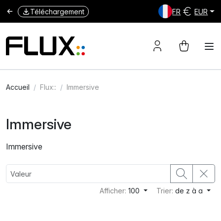
Téléchargement
FR
EUR
Accueil
Flux::
Immersive
Immersive
Immersive
Afficher:
100
Trier:
de z à a